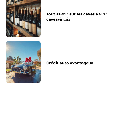
Tout savoir sur les caves à vin :
caveavin.biz
Crédit auto avantageux
Article précédent
Article suivant
Devenir photographe :
Vêtements streetwear, le
un métier de rêve à
bon endroit pour vos
votre portée
courses