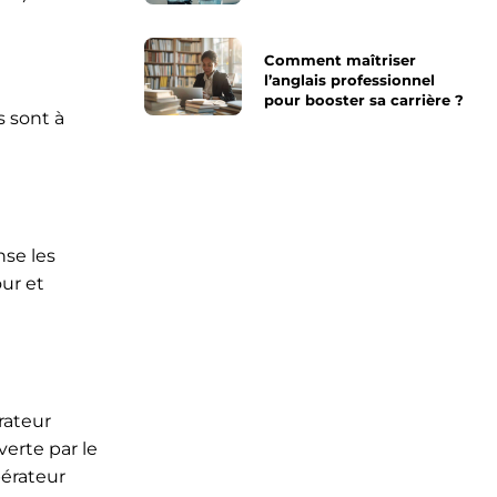
Comment maîtriser
l’anglais professionnel
pour booster sa carrière ?
s sont à
nse les
ur et
rateur
verte par le
pérateur