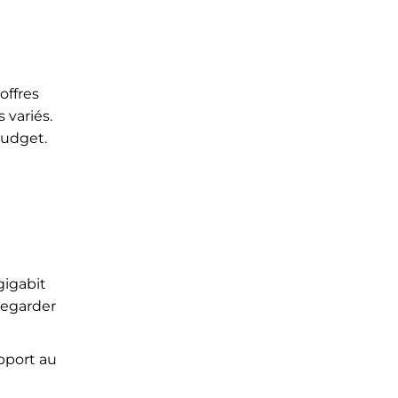
offres
 variés.
budget.
gigabit
regarder
pport au