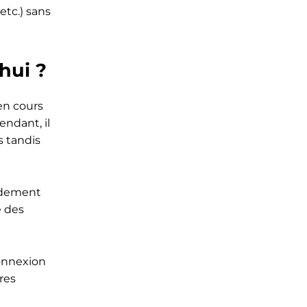
etc.) sans
hui ?
en cours
endant, il
s tandis
ordement
é des
connexion
res