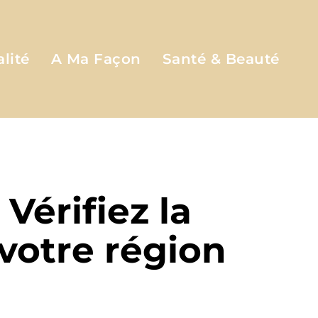
lité
A Ma Façon
Santé & Beauté
 Vérifiez la
 votre région