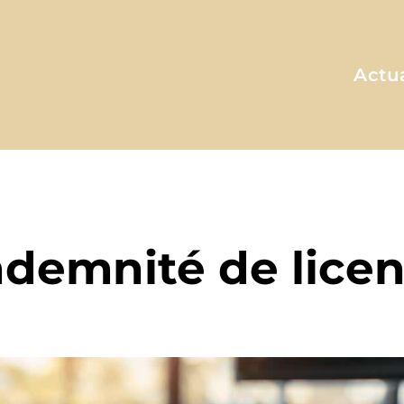
Actua
A MA FAÇON
indemnité de lice