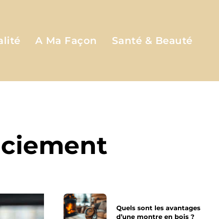
lité
A Ma Façon
Santé & Beauté
nciement
Quels sont les avantages
d’une montre en bois ?