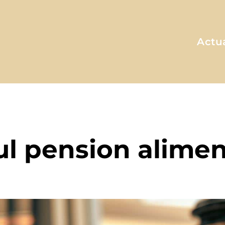
Actua
A MA FAÇON
ul pension alimen