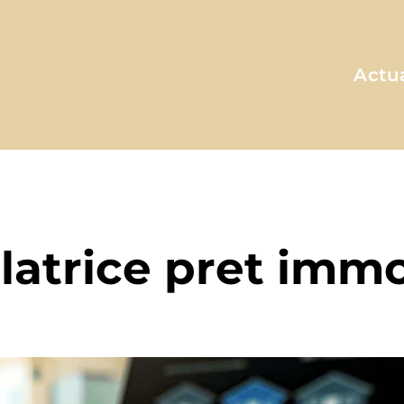
Actua
A MA FAÇON
latrice pret immo