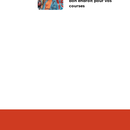
bon endroit pour vos
courses
 pret