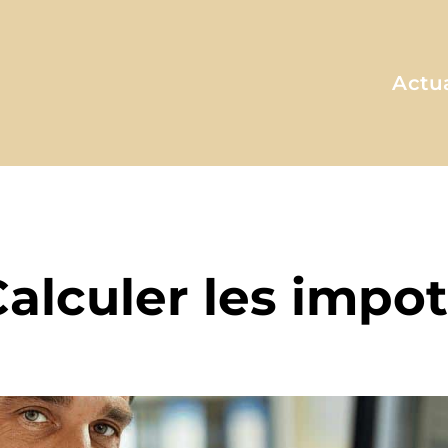
Actua
A MA FAÇON
alculer les impo