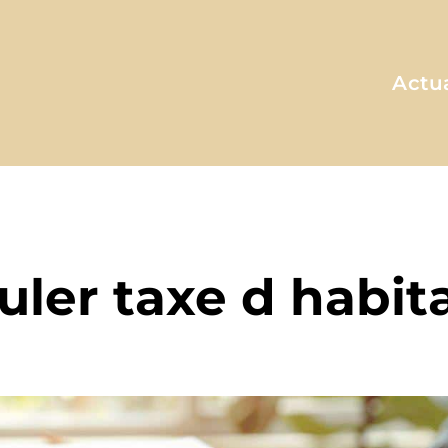
Actua
A MA FAÇON
uler taxe d habit