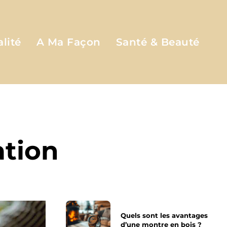
lité
A Ma Façon
Santé & Beauté
ation
Quels sont les avantages
d’une montre en bois ?