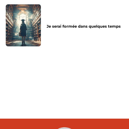
Je serai formée dans quelques temps
Article précédent
Article suivant
Livraison petit dej Paris :
Comment connaitre la
faites appel à Repas de
version de la carte
Bureau
graphique de son
ordinateur ?