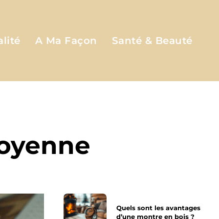
lité
A Ma Façon
Santé & Beauté
moyenne
Quels sont les avantages
d’une montre en bois ?