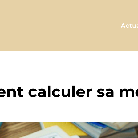
Actua
A MA FAÇON
t calculer sa 