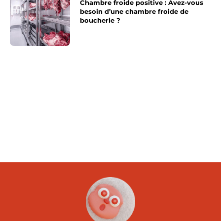
Chambre froide positive : Avez-vous
besoin d’une chambre froide de
boucherie ?
Article précédent
Article suivant
Crus Bourgeois : trouver
ecole jeux video : voilà
de bons conseils pour
comment parfaire votre
l’achat de son vin.
parcours de gameuse.