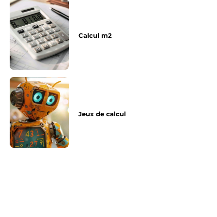
Calcul m2
Jeux de calcul
Article précédent
Article suivant
Site de jeux, de quoi
Des vieilles forteresses
m’amuser pendant des
comme cave a vin
heures