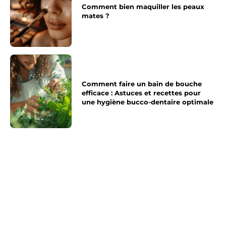
Comment bien maquiller les peaux
mates ?
Comment faire un bain de bouche
efficace : Astuces et recettes pour
une hygiène bucco-dentaire optimale
Article précédent
Article suivant
Médecin de garde 34 :
Numéro de téléphone
Soins médicaux
pour contacter le service
disponibles en dehors
SOS Médecin dans le
des horaires habituels
département 92